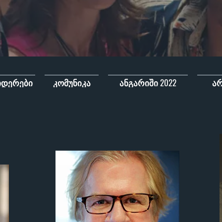
დერები
კომუნიკა
ანგარიში 2022
არ